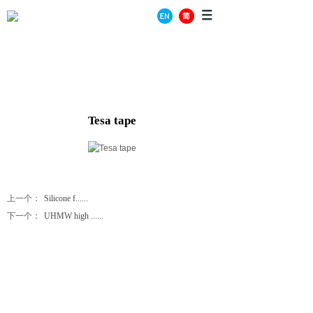
PRODUCT CENTER
Tesa tape
上一个：
Silicone f......
下一个：
UHMW high ......